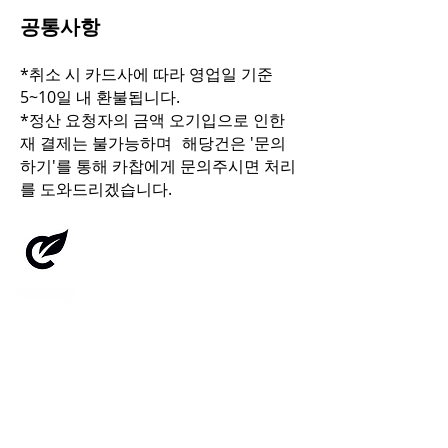
공통사항
*취소 시 카드사에 따라 영업일 기준
5~10일 내 환불됩니다.
*정산 요청자의 금액 오기입으로 인한
재 결제는 불가능하며 해당건은 '문의
하기'를 통해 카찹에게 문의주시면 처리
를 도와드리겠습니다.
주식회사 카찹
사업자 등록번호:
311-87-01220
대표이사: 이원재
통신판매업신고번호: 2020-서울강남-03443
본사: 대전광역시 서구 둔산대로117번길 66, 12층(만년동)
1668-3173
지점: 서울특별시 영등포구 의사당대로83, 19층(여의도동, 오투타워)
IR문의:
carchap.ircenter@gmail.com