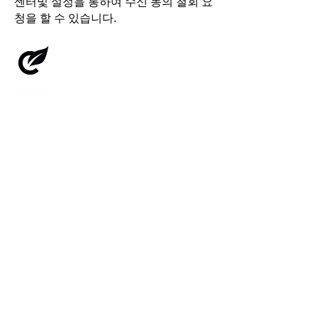
센터및 설정을 통하여 수신 동의 철회 요
청을 할 수 있습니다.
주식회사 카찹
사업자 등록번호:
311-87-01220
대표이사: 이원재
통신판매업신고번호: 2020-서울강남-03443
본사: 대전광역시 서구 둔산대로117번길 66, 12층(만년동)
1668-3173
지점: 서울특별시 영등포구 의사당대로83, 19층(여의도동, 오투타워)
IR문의:
carchap.ircenter@gmail.com
사업협력 및 솔루션 도입 문의:
worktogether@carchapapp.com
실시간 고객상담: 카카오톡플러스친구 @카찹
Affiliated company of HL Mando.